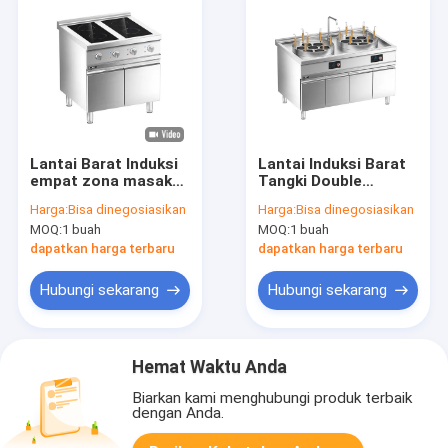
Lantai Barat Induksi
Lantai Induksi Barat
empat zona masak
Tangki Double
range dengan kabinet
Noodle Cooker
Harga:
Bisa dinegosiasikan
Harga:
Bisa dinegosiasikan
dengan kabinet
MOQ:
1 buah
MOQ:
1 buah
dapatkan harga terbaru
dapatkan harga terbaru
Hubungi sekarang
Hubungi sekarang
Hemat Waktu Anda
Biarkan kami menghubungi produk terbaik
dengan Anda.