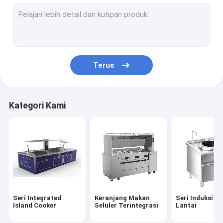
Seri Induksi Lantai Cina
Seri Lantai Cina Listrik
Seri Induksi Miring
Terus
Serial Listrik miring
Seri Kabinet Steam Induksi
Kategori Kami
Seri Kabinet Steam Electric
Dibangun Dalam Seri Induksi
Dibangun Dalam Seri Listrik
Seri Induksi Desktop
Seri Integrated
Keranjang Makan
Seri Induksi B
Seri Desktop Electric
Island Cooker
Seluler Terintegrasi
Lantai