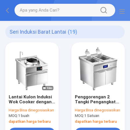
Seri Induksi Barat Lantai
(19)
Lantai Kulon Induksi
Penggorengan 2
Wok Cooker dengan
Tangki Pengangkat
kabinet
Otomatis Induksi
Harga:
Bisa dinegosiasikan
Harga:
Bisa dinegosiasikan
Barat Lantai dengan
MOQ:
1 buah
MOQ:
1 Satuan
Kabinet
dapatkan harga terbaru
dapatkan harga terbaru