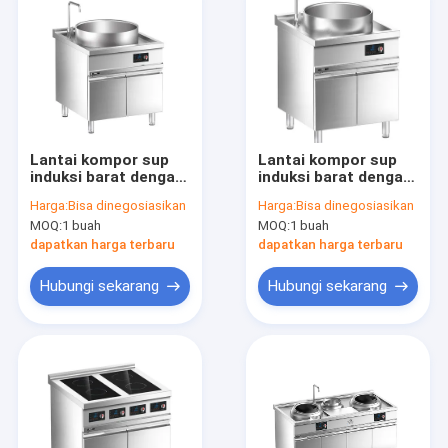
Lantai kompor sup
Lantai kompor sup
induksi barat dengan
induksi barat dengan
kabinet
kabinet
Harga:
Bisa dinegosiasikan
Harga:
Bisa dinegosiasikan
MOQ:
1 buah
MOQ:
1 buah
dapatkan harga terbaru
dapatkan harga terbaru
Hubungi sekarang
Hubungi sekarang
Rumah
Produk
Video