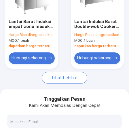
Tentang Kami
Tur Pabrik
Lantai Barat Induksi
Lantai Induksi Barat
empat zona masak
Double-wok Cooker
Kontrol Kualitas
range dengan kabinet
dan Bain Marie
Harga:
Bisa dinegosiasikan
Harga:
Bisa dinegosiasikan
dengan kabinet
MOQ:
1 buah
MOQ:
1 buah
Hubungi Kami
dapatkan harga terbaru
dapatkan harga terbaru
Berita
Hubungi sekarang
Hubungi sekarang
Lihat Lebih
Seri Integrated Island Cooker
Keranjang Makan Seluler Terintegrasi
Tinggalkan Pesan
Kami Akan Membalas Dengan Cepat
Seri Induksi Barat Lantai
Lantai Western Electric Series