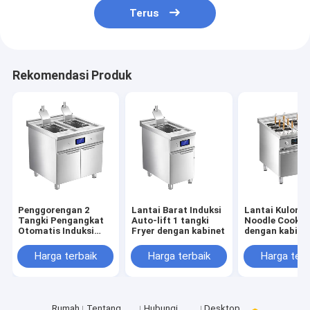
Terus
Rekomendasi Produk
Penggorengan 2
Lantai Barat Induksi
Lantai Kulon I
Tangki Pengangkat
Auto-lift 1 tangki
Noodle Cooker
Otomatis Induksi
Fryer dengan kabinet
dengan kabine
Barat Lantai dengan
Kabinet
Harga terbaik
Harga terbaik
Harga terb
Rumah
Tentang
Hubungi
Desktop