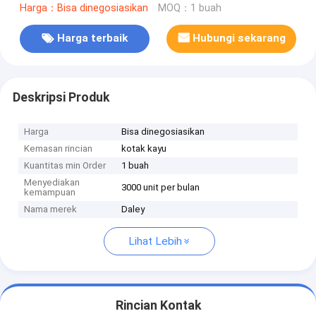
Harga：Bisa dinegosiasikan
MOQ：1 buah
Harga terbaik
Hubungi sekarang
Deskripsi Produk
Harga
Bisa dinegosiasikan
Kemasan rincian
kotak kayu
Kuantitas min Order
1 buah
Menyediakan
3000 unit per bulan
kemampuan
Nama merek
Daley
Lihat Lebih
Rincian Kontak