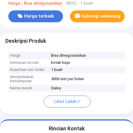
Harga：Bisa dinegosiasikan
MOQ：1 buah
Harga terbaik
Hubungi sekarang
Deskripsi Produk
Harga
Bisa dinegosiasikan
Kemasan rincian
kotak kayu
Kuantitas min Order
1 buah
Menyediakan
3000 unit per bulan
kemampuan
Nama merek
Daley
Lihat Lebih
Rincian Kontak