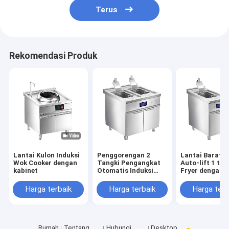
Terus
Rekomendasi Produk
Lantai Kulon Induksi
Penggorengan 2
Lantai Barat I
Wok Cooker dengan
Tangki Pengangkat
Auto-lift 1 tan
kabinet
Otomatis Induksi
Fryer dengan k
Barat Lantai dengan
Kabinet
Harga terbaik
Harga terbaik
Harga terb
Rumah
Tentang
Hubungi
Desktop