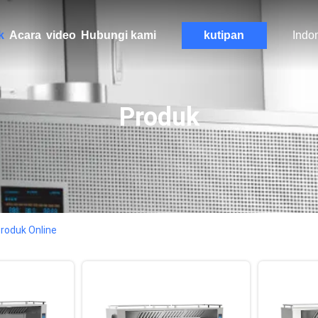
k
Acara
video
Hubungi kami
kutipan
Indo
Produk
Produk Online