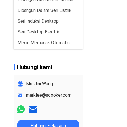
Dibangun Dalam Seri Listrik
Seri Induksi Desktop
Seri Desktop Electric
Mesin Memasak Otomatis
Seri Khusus
Seri Range Hood
Hubungi kami
Seri Pembersih Makanan
Ms. Jini Wang
marklee@scooker.com
Hubungi Sekarang