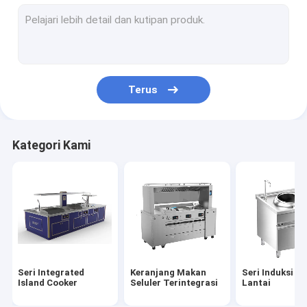
Seri Induksi Lantai Cina
Seri Lantai Cina Listrik
Seri Induksi Miring
Terus
Serial Listrik miring
Seri Kabinet Steam Induksi
Kategori Kami
Seri Kabinet Steam Electric
Dibangun Dalam Seri Induksi
Dibangun Dalam Seri Listrik
Seri Induksi Desktop
Seri Integrated
Keranjang Makan
Seri Induksi B
Seri Desktop Electric
Island Cooker
Seluler Terintegrasi
Lantai