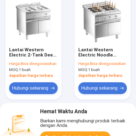
Lantai Western
Lantai Western
Electric 2-Tank Deep
Electric Noodle
Fryer dengan kabinet
Cooker dengan
Harga:
Bisa dinegosiasikan
Harga:
Bisa dinegosiasikan
kabinet
MOQ:
1 buah
MOQ:
1 buah
dapatkan harga terbaru
dapatkan harga terbaru
Hubungi sekarang
Hubungi sekarang
Hemat Waktu Anda
Biarkan kami menghubungi produk terbaik
dengan Anda.