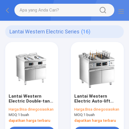
Lantai Western Electric Series
(16)
Lantai Western
Lantai Western
Electric Double-tank
Electric Auto-lift
Deep Fryer dengan
Noodle Cooker
Harga:
Bisa dinegosiasikan
Harga:
Bisa dinegosiasikan
kabinet
dengan kabinet
MOQ:
1 buah
MOQ:
1 buah
dapatkan harga terbaru
dapatkan harga terbaru