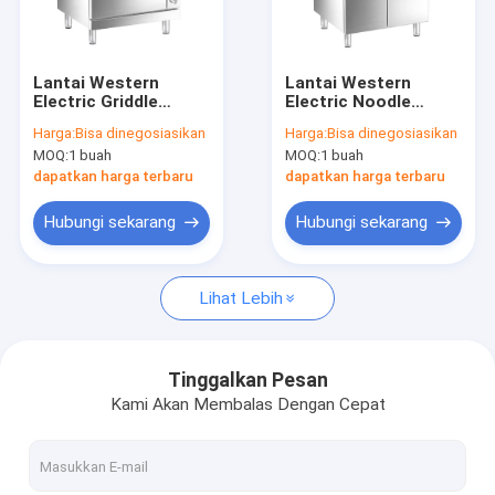
Tentang Kami
Tur Pabrik
Lantai Western
Lantai Western
Electric Griddle
Electric Noodle
Kontrol Kualitas
dengan Konveksi
Cooker dengan
Harga:
Bisa dinegosiasikan
Harga:
Bisa dinegosiasikan
Oven
kabinet
MOQ:
1 buah
MOQ:
1 buah
Hubungi Kami
dapatkan harga terbaru
dapatkan harga terbaru
Berita
Hubungi sekarang
Hubungi sekarang
Lihat Lebih
Seri Integrated Island Cooker
Keranjang Makan Seluler Terintegrasi
Tinggalkan Pesan
Kami Akan Membalas Dengan Cepat
Seri Induksi Barat Lantai
Lantai Western Electric Series