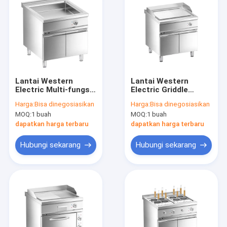
Lantai Western
Lantai Western
Electric Multi-fungsi
Electric Griddle
Cooker dengan
dengan kabinet
Harga:
Bisa dinegosiasikan
Harga:
Bisa dinegosiasikan
kabinet
MOQ:
1 buah
MOQ:
1 buah
dapatkan harga terbaru
dapatkan harga terbaru
Hubungi sekarang
Hubungi sekarang
Rumah
Produk
Video