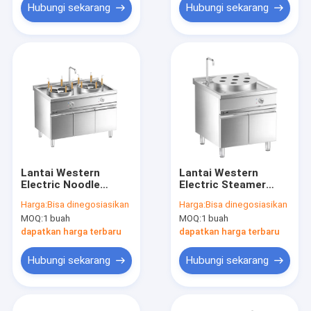
Hubungi sekarang
Hubungi sekarang
Lantai Western
Lantai Western
Electric Noodle
Electric Steamer
Cooker dengan
dengan kabinet
Harga:
Bisa dinegosiasikan
Harga:
Bisa dinegosiasikan
kabinet
MOQ:
1 buah
MOQ:
1 buah
dapatkan harga terbaru
dapatkan harga terbaru
Hubungi sekarang
Hubungi sekarang