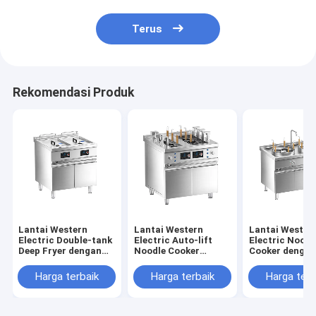
Terus
Rekomendasi Produk
Lantai Western
Lantai Western
Lantai Wester
Electric Double-tank
Electric Auto-lift
Electric Noodl
Deep Fryer dengan
Noodle Cooker
Cooker denga
kabinet
dengan kabinet
kabinet
Harga terbaik
Harga terbaik
Harga terb