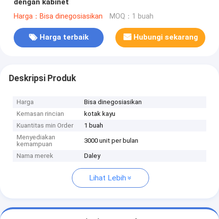
dengan kabinet
Harga：Bisa dinegosiasikan
MOQ：1 buah
Harga terbaik
Hubungi sekarang
Deskripsi Produk
Harga
Bisa dinegosiasikan
Kemasan rincian
kotak kayu
Kuantitas min Order
1 buah
Menyediakan
3000 unit per bulan
kemampuan
Nama merek
Daley
Lihat Lebih