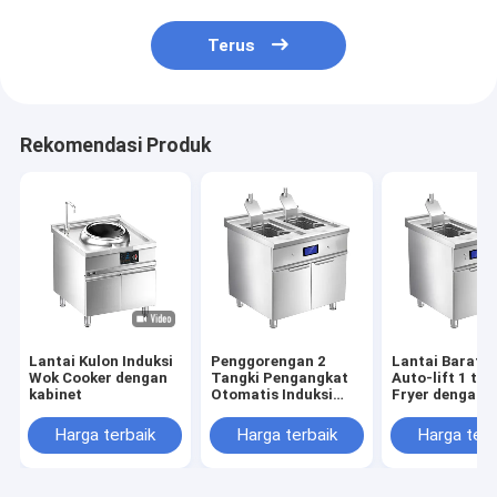
Terus
Rekomendasi Produk
Lantai Kulon Induksi
Penggorengan 2
Lantai Barat I
Wok Cooker dengan
Tangki Pengangkat
Auto-lift 1 tan
kabinet
Otomatis Induksi
Fryer dengan k
Barat Lantai dengan
Kabinet
Harga terbaik
Harga terbaik
Harga terb