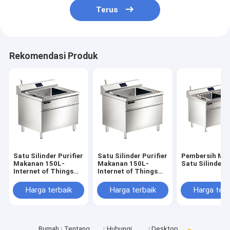
Terus
Rekomendasi Produk
Satu Silinder Purifier
Satu Silinder Purifier
Pembersih Ma
Makanan 150L-
Makanan 150L-
Satu Silinder 
Internet of Things
Internet of Things
versi
versi
Harga terbaik
Harga terbaik
Harga terb
Rumah
Tentang
Hubungi
Desktop