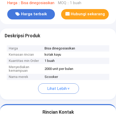
Harga：Bisa dinegosiasikan
MOQ：1 buah
Harga terbaik
Hubungi sekarang
Deskripsi Produk
Harga
Bisa dinegosiasikan
Kemasan rincian
kotak kayu
Kuantitas min Order
1 buah
Menyediakan
2000 unit per bulan
kemampuan
Nama merek
Scooker
Lihat Lebih
Rincian Kontak