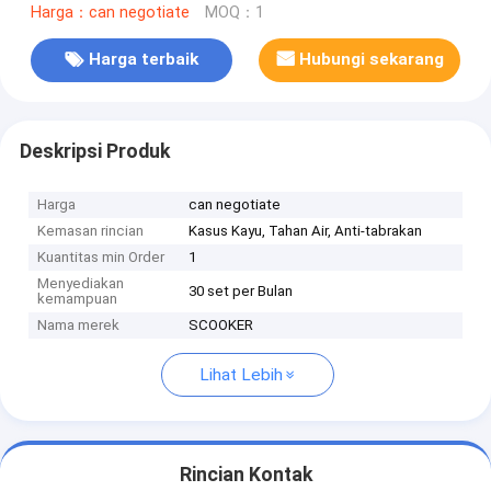
Harga：can negotiate
MOQ：1
Harga terbaik
Hubungi sekarang
Deskripsi Produk
Harga
can negotiate
Kemasan rincian
Kasus Kayu, Tahan Air, Anti-tabrakan
Kuantitas min Order
1
Menyediakan
30 set per Bulan
kemampuan
Nama merek
SCOOKER
Lihat Lebih
Rincian Kontak