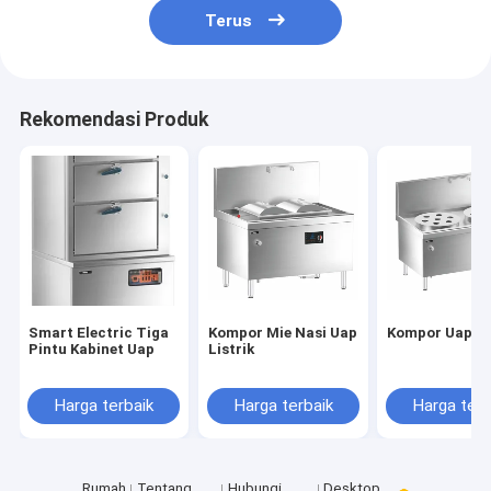
Terus
Rekomendasi Produk
Smart Electric Tiga
Kompor Mie Nasi Uap
Kompor Uap Li
Pintu Kabinet Uap
Listrik
Harga terbaik
Harga terbaik
Harga terb
Rumah
Tentang
Hubungi
Desktop