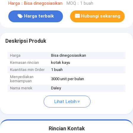
Harga：Bisa dinegosiasikan
MOQ：1 buah
Harga terbaik
Hubungi sekarang
Deskripsi Produk
Harga
Bisa dinegosiasikan
Kemasan rincian
kotak kayu
Kuantitas min Order
1 buah
Menyediakan
3000 unit per bulan
kemampuan
Nama merek
Daley
Lihat Lebih
Rincian Kontak