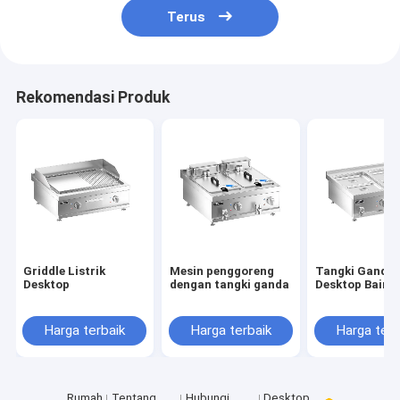
Terus
Rekomendasi Produk
Griddle Listrik
Mesin penggoreng
Tangki Ganda L
Desktop
dengan tangki ganda
Desktop Bain 
Harga terbaik
Harga terbaik
Harga terb
Rumah
Tentang
Hubungi
Desktop